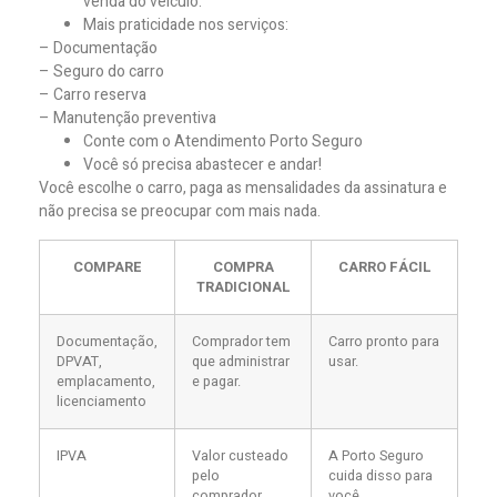
venda do veículo.
Mais praticidade nos serviços:
– Documentação
– Seguro do carro
– Carro reserva
– Manutenção preventiva
Conte com o Atendimento Porto Seguro
Você só precisa abastecer e andar!
Você escolhe o carro, paga as mensalidades da assinatura e
não precisa se preocupar com mais nada.
COMPARE
COMPRA
CARRO FÁCIL
TRADICIONAL
Documentação,
Comprador tem
Carro pronto para
DPVAT,
que administrar
usar.
emplacamento,
e pagar.
licenciamento
IPVA
Valor custeado
A Porto Seguro
pelo
cuida disso para
comprador.
você.