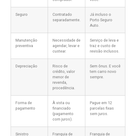
Seguro
Contratado
Já incluso o
separadamente.
Porto Seguro
Auto.
Manutenção
Necessidade de
Serviço de leva e
preventiva
agendar, levar e
traz e custo de
custear.
revisão inclusos.
Depreciação
Risco de
Sem ônus. E você
crédito, valor
tem carro novo
menor de
sempre.
revenda,
procedência.
Forma de
À vista ou
Pague em 12
pagamento
financiado
parcelas fixas
(pagamento
sem juros.
com juros).
Sinistro
Franquia de
Franquia de